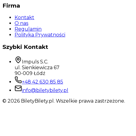
Firma
Kontakt
O nas
Regulamin
Polityka Prywatności
Szybki Kontakt
Impuls S.C.
ul. Sienkiewicza 67
90-009 Łódź
+48 42 630 85 85
info@biletybilety.pl
©
2026
BiletyBilety.pl. Wszelkie prawa zastrzeżone.