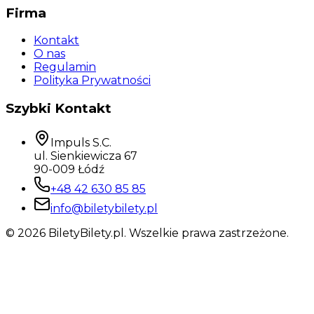
Firma
Kontakt
O nas
Regulamin
Polityka Prywatności
Szybki Kontakt
Impuls S.C.
ul. Sienkiewicza 67
90-009 Łódź
+48 42 630 85 85
info@biletybilety.pl
©
2026
BiletyBilety.pl. Wszelkie prawa zastrzeżone.