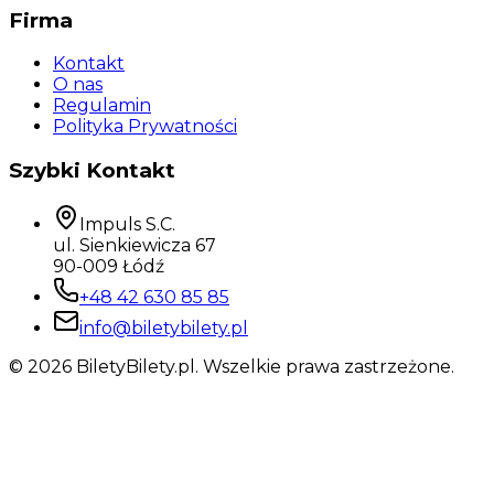
Firma
Kontakt
O nas
Regulamin
Polityka Prywatności
Szybki Kontakt
Impuls S.C.
ul. Sienkiewicza 67
90-009 Łódź
+48 42 630 85 85
info@biletybilety.pl
©
2026
BiletyBilety.pl. Wszelkie prawa zastrzeżone.