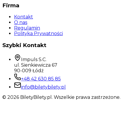
Firma
Kontakt
O nas
Regulamin
Polityka Prywatności
Szybki Kontakt
Impuls S.C.
ul. Sienkiewicza 67
90-009 Łódź
+48 42 630 85 85
info@biletybilety.pl
©
2026
BiletyBilety.pl. Wszelkie prawa zastrzeżone.